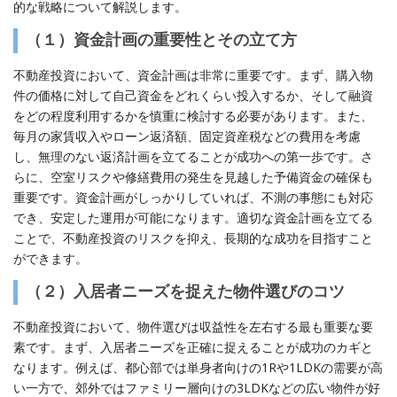
的な戦略について解説します。
（１）
資金計画の重要性とその立て方
不動産投資において、資金計画は非常に重要です。まず、購入物
件の価格に対して自己資金をどれくらい投入するか、そして融資
をどの程度利用するかを慎重に検討する必要があります。また、
毎月の家賃収入やローン返済額、固定資産税などの費用を考慮
し、無理のない返済計画を立てることが成功への第一歩です。さ
らに、空室リスクや修繕費用の発生を見越した予備資金の確保も
重要です。資金計画がしっかりしていれば、不測の事態にも対応
でき、安定した運用が可能になります。適切な資金計画を立てる
ことで、不動産投資のリスクを抑え、長期的な成功を目指すこと
ができます。
（２）
入居者ニーズを捉えた物件選びのコツ
不動産投資において、物件選びは収益性を左右する最も重要な要
素です。まず、入居者ニーズを正確に捉えることが成功のカギと
なります。例えば、都心部では単身者向けの1Rや1LDKの需要が高
い一方で、郊外ではファミリー層向けの3LDKなどの広い物件が好