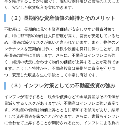
率を維持することが可能です。適切な物件選びと管理の工夫によ
り、安定した家賃収入を実現できます。
（２）
長期的な資産価値の維持とそのメリット
不動産は、長期的に見ても資産価値が安定しやすい投資対象で
す。特に都市部の物件は人口密度が高く、需要が安定しているた
め、価値の減少リスクが低いと言われています。また、物件のメ
ンテナンスを定期的に行い、外観や設備を良好に保つことが、資
産価値の維持に直結します。さらに、不動産はインフレにも強
く、経済の状況に合わせて物件の価値が上昇することが期待でき
ます。こうした特性から、不動産投資は長期的に資産を守りつ
つ、安定した収益を生む手段として非常に有効です。
（３）
インフレ対策としての不動産投資の強み
インフレが進行すると、現金や債券などの金融資産はその価値が
目減りするリスクがありますが、不動産はインフレに強い資産で
す。不動産の価値は物価上昇とともに増加する傾向があり、結果
として資産価値を保つことができます。さらに、家賃もインフレ
に合わせて上昇することが期待されるため、インフレによる負の