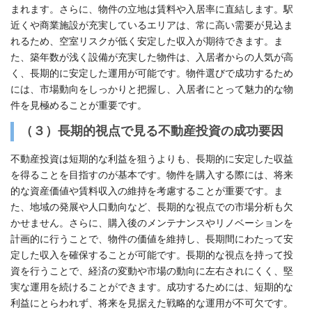
まれます。さらに、物件の立地は賃料や入居率に直結します。駅
近くや商業施設が充実しているエリアは、常に高い需要が見込ま
れるため、空室リスクが低く安定した収入が期待できます。ま
た、築年数が浅く設備が充実した物件は、入居者からの人気が高
く、長期的に安定した運用が可能です。物件選びで成功するため
には、市場動向をしっかりと把握し、入居者にとって魅力的な物
件を見極めることが重要です。
（３）
長期的視点で見る不動産投資の成功要因
不動産投資は短期的な利益を狙うよりも、長期的に安定した収益
を得ることを目指すのが基本です。物件を購入する際には、将来
的な資産価値や賃料収入の維持を考慮することが重要です。ま
た、地域の発展や人口動向など、長期的な視点での市場分析も欠
かせません。さらに、購入後のメンテナンスやリノベーションを
計画的に行うことで、物件の価値を維持し、長期間にわたって安
定した収入を確保することが可能です。長期的な視点を持って投
資を行うことで、経済の変動や市場の動向に左右されにくく、堅
実な運用を続けることができます。成功するためには、短期的な
利益にとらわれず、将来を見据えた戦略的な運用が不可欠です。