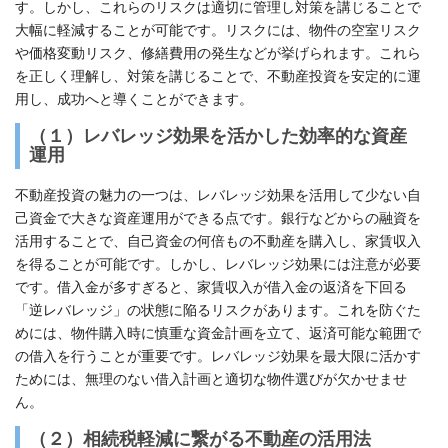
す。しかし、これらのリスクは適切に管理し対策を講じることで
大幅に軽減することが可能です。リスクには、物件の空室リスク
や価格変動リスク、修繕費用の発生などが挙げられます。これら
を正しく理解し、対策を講じることで、不動産投資を安定的に運
用し、成功へと導くことができます。
（１）
レバレッジ効果を活かした効率的な資産
運用
不動産投資の魅力の一つは、レバレッジ効果を活用して少ない自
己資金で大きな資産運用ができる点です。銀行などからの融資を
活用することで、自己資金の何倍もの不動産を購入し、家賃収入
を得ることが可能です。しかし、レバレッジ効果には注意が必要
です。借入金が多すぎると、家賃収入が借入金の返済を下回る
「逆レバレッジ」の状態に陥るリスクがあります。これを防ぐた
めには、物件購入時に慎重な資金計画を立て、返済可能な範囲で
の借入を行うことが重要です。レバレッジ効果を最大限に活かす
ためには、無理のない借入計画と適切な物件選びが欠かせませ
ん。
（２）
相続税軽減に繋がる不動産の活用法