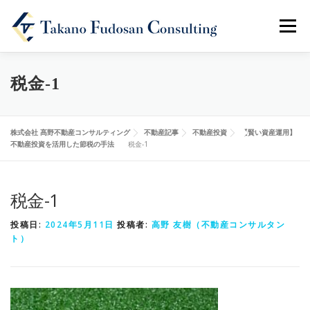
メニュ
ホーム
会社概要
事業内容
不動産記事
税金-1
お問い合わせ
株式会社 髙野不動産コンサルティング
不動産記事
不動産投資
【賢い資産運用】
不動産投資を活用した節税の手法
税金-1
税金-1
投稿日:
2024年5月11日
投稿者:
高野 友樹（不動産コンサルタン
ト）