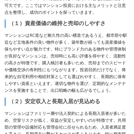
可欠です。ここではマンション投資における主なメリットと注意
点を整理し、成功のポイントを探っていきます。
（１）資産価値の維持と売却のしやすさ
マンションはRC造など耐久性の高い構造であるうえ、都市部や駅
近など立地条件の良い物件が多く、築年数が経っても資産価値を
保ちやすい点が魅力です。特にブランド力のある物件や管理体制
が良好なマンションは、売却時にも高い評価を得やすく、流動性
の高さが特徴です。購入検討者も多いため、売却までのスピード
や価格交渉の有利性にもつながります。投資目的だけでなく、将
来的な自宅利用や相続対策としても選ばれやすく、長期的に保有
しやすい資産といえます。適切な物件を選び、定期的なメンテナ
ンスを実施することで、出口戦略の幅も広がるでしょう。
（２）安定収入と長期入居が見込める
マンションはファミリー層や法人契約による長期入居者が多いた
め、空室リスクが低く、収益が安定しやすいのが特徴です。共用
部の管理や設備対応も管理会社に任せられるため、入居者満足度
も高まり、長期滞在に繋がるケースが多くあります。特に都市部