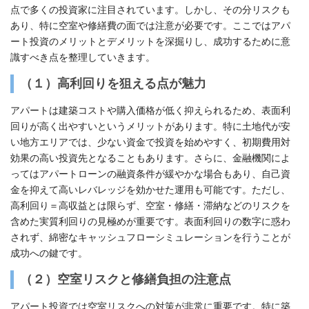
点で多くの投資家に注目されています。しかし、その分リスクも
あり、特に空室や修繕費の面では注意が必要です。ここではアパ
ート投資のメリットとデメリットを深掘りし、成功するために意
識すべき点を整理していきます。
（１）高利回りを狙える点が魅力
アパートは建築コストや購入価格が低く抑えられるため、表面利
回りが高く出やすいというメリットがあります。特に土地代が安
い地方エリアでは、少ない資金で投資を始めやすく、初期費用対
効果の高い投資先となることもあります。さらに、金融機関によ
ってはアパートローンの融資条件が緩やかな場合もあり、自己資
金を抑えて高いレバレッジを効かせた運用も可能です。ただし、
高利回り＝高収益とは限らず、空室・修繕・滞納などのリスクを
含めた実質利回りの見極めが重要です。表面利回りの数字に惑わ
されず、綿密なキャッシュフローシミュレーションを行うことが
成功への鍵です。
（２）空室リスクと修繕負担の注意点
アパート投資では空室リスクへの対策が非常に重要です。特に築