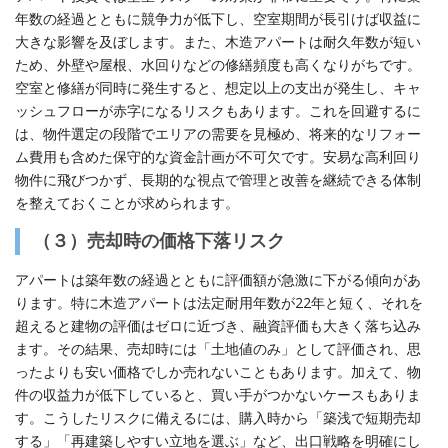
年数の経過とともに競争力が低下し、空室期間が長引けば収益に
大きな影響を及ぼします。また、木造アパートは耐久年数が短い
ため、外壁や屋根、水回りなどの修繕頻度も高くなりがちです。
空室と修繕が同時に発生すると、想定以上の支出が発生し、キャ
ッシュフローが赤字になるリスクもあります。これを回避するに
は、物件選定の段階でエリアの需要を見極め、将来的なリフォー
ム費用も含めた保守的な資金計画が不可欠です。安易な高利回り
物件に飛びつかず、長期的な視点で管理と改善を継続できる体制
を整えておくことが求められます。
（３）売却時の価格下落リスク
アパートは築年数の経過とともに評価額が急激に下がる傾向があ
ります。特に木造アパートは法定耐用年数が22年と短く、それを
超えると建物の評価はゼロに近づき、融資評価も大きく落ち込み
ます。その結果、売却時には「土地値のみ」として評価され、思
ったよりも安い価格でしか売れないこともあります。加えて、物
件の収益力が低下していると、買い手がつかないケースもありま
す。こうしたリスクに備えるには、購入時から「築浅で短期売却
する」「再建築しやすい立地を選ぶ」など、出口戦略を明確にし