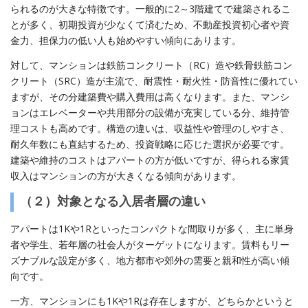
られるのが大きな特徴です。一般的に2～3階建てで建築されるこ
とが多く、初期投資が少なくて済むため、不動産投資初心者や資
金力、担保力の低い人も始めやすい傾向にあります。
対して、マンションは鉄筋コンクリート（RC）造や鉄骨鉄筋コン
クリート（SRC）造が主流で、耐震性・耐火性・防音性に優れてい
ますが、その分建築費や購入費用は高くなります。また、マンシ
ョンはエレベーターや共用部分の設備が充実している分、維持管
理コストも高めです。構造の違いは、収益性や管理のしやすさ、
耐久年数にも直結するため、投資戦略に応じた選択が必要です。
建築や維持のコストはアパートの方が低いですが、得られる家賃
収入はマンションの方が大きくなる傾向があります。
（２）対象となる入居者層の違い
アパートは1Kや1Rといったコンパクトな間取りが多く、主に単身
者や学生、若年層の社会人がターゲットになります。賃料もリー
ズナブルな設定が多く、地方都市や郊外の需要と親和性が高い傾
向です。
一方、マンションにも1Kや1Rは存在しますが、どちらかというと