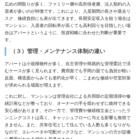
広めの間取りが多く、ファミリー層や高所得者層、法人契約の入
居者が多いのが特徴です。これにより、入居期間の長さや退去リ
スク、修繕負担にも差が出てきます。長期安定収入を狙う場合は
マンション、入居者の回転率が高くても高利回りを目指したい場
合はアパートというように、投資戦略に合わせた判断が重要で
す。
（３）管理・メンテナンス体制の違い
アパートは小規模物件が多く、自主管理や簡易的な管理委託で済
むケースが多く見られます。費用面でも手間の面でも負担が軽い
反面、構造面からみても老朽化が早く、こまめな修繕や空室対策
が求められる場面が増えます。
これに対し、マンションは管理会社による共用部の定期清掃や修
繕計画などが整っており、オーナーの手を煩わせずに維持できる
安心感があります。その一方で、管理費や修繕積立金といったラ
ンニングコストは高く、キャッシュフローに与える影響も無視で
きません。また、共有住宅として住んでいる人数も多くなりがち
なので、エレベータや宅配ボックスなど、マンションの方が設備
に費用がかかる傾向も見逃せません。