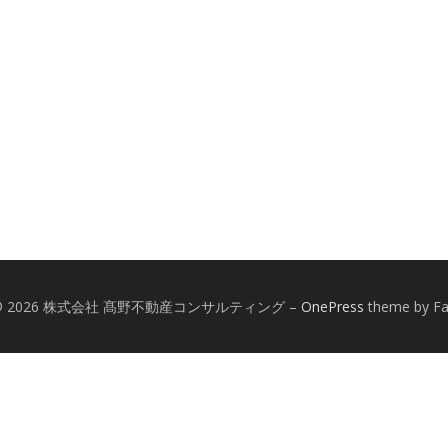
ht © 2026 株式会社 髙野不動産コンサルティング
–
OnePress
theme by F