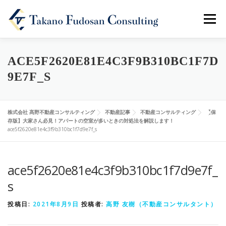
メニュ
ホーム
会社概要
事業内容
不動産記事
ACE5F2620E81E4C3F9B310BC1F7D
9E7F_S
お問い合わせ
株式会社 髙野不動産コンサルティング
不動産記事
不動産コンサルティング
【保
存版】大家さん必見！アパートの空室が多いときの対処法を解説します！
ace5f2620e81e4c3f9b310bc1f7d9e7f_s
ace5f2620e81e4c3f9b310bc1f7d9e7f_
s
投稿日:
2021年8月9日
投稿者:
高野 友樹（不動産コンサルタント）