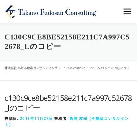
メニュ
ホーム
会社概要
事業内容
不動産記事
C130C9CE8BE52158E211C7A997C5
2678_Lのコピー
お問い合わせ
株式会社 髙野不動産コンサルティング
c130c9ce8be52158e211c7a997c52678_lのコピ
ー
c130c9ce8be52158e211c7a997c52678
_lのコピー
投稿日:
2019年11月27日
投稿者:
高野 友樹（不動産コンサルタン
ト）